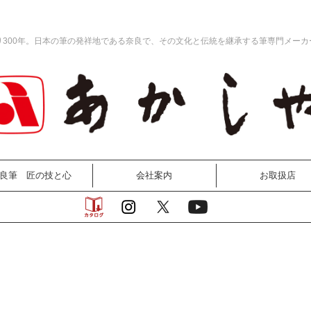
り300年。日本の筆の発祥地である奈良で、その文化と伝統を継承する筆専門メーカ
良筆 匠の技と心
会社案内
お取扱店