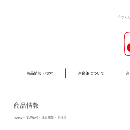
筆づく
商品情報・検索
奈良筆について
奈
商品情報
HOME
»
商品情報
»
書道用筆
»
特殊筆