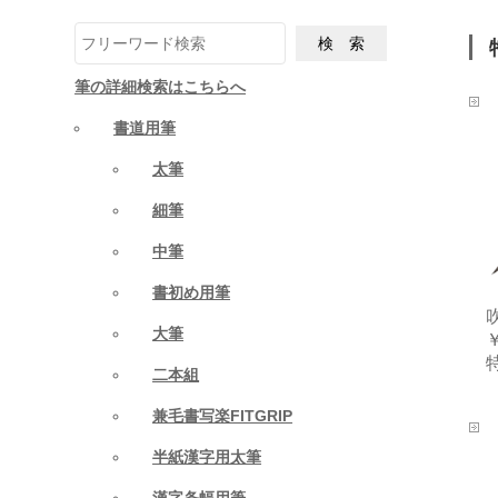
筆の詳細検索はこちらへ
書道用筆
太筆
細筆
中筆
書初め用筆
大筆
￥
二本組
兼毛書写楽FITGRIP
半紙漢字用太筆
漢字条幅用筆