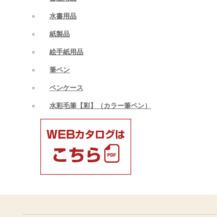
水書用品
紙製品
絵手紙用品
筆ペン
ペンケース
水彩毛筆【彩】（カラー筆ペン）