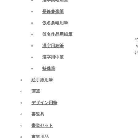
長鋒兼毫筆
仮名条幅用筆
仮名作品用細筆
漢字用細筆
￥
漢字用中筆
特殊筆
絵手紙用筆
画筆
デザイン用筆
書道具
書道セット
書道用品