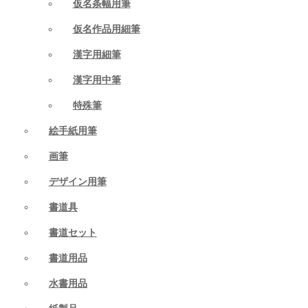
仮名条幅用筆
仮名作品用細筆
漢字用細筆
漢字用中筆
特殊筆
絵手紙用筆
画筆
デザイン用筆
書道具
書道セット
書道用品
水書用品