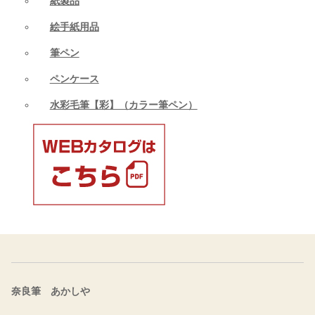
紙製品
絵手紙用品
筆ペン
ペンケース
水彩毛筆【彩】（カラー筆ペン）
奈良筆 あかしや