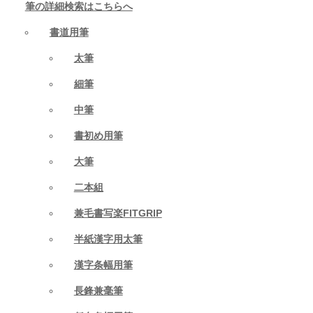
筆の詳細検索はこちらへ
書道用筆
太筆
細筆
中筆
書初め用筆
大筆
二本組
兼毛書写楽FITGRIP
半紙漢字用太筆
漢字条幅用筆
長鋒兼毫筆