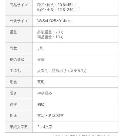
商品サイズ
穂径×穂丈：10.8×45mm
軸径×全長：12.8×240mm
外装サイズ
W45×H325×D14mm
重量
外装重量：23ｇ
商品重量：18ｇ
号数
3号
穂の形状
短鋒
主原毛
人造毛（特殊ポリエステル毛）
毛色
茶毛
硬さ
やや硬め
適性
初級
用途
書写・教室/楷書
半紙文字数
2～4文字