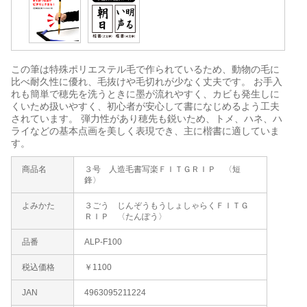
この筆は特殊ポリエステル毛で作られているため、動物の毛に
比べ耐久性に優れ、毛抜けや毛切れが少なく丈夫です。 お手入
れも簡単で穂先を洗うときに墨が流れやすく、カビも発生しに
くいため扱いやすく、初心者が安心して書になじめるよう工夫
されています。 弾力性があり穂先も鋭いため、トメ、ハネ、ハ
ライなどの基本点画を美しく表現でき、主に楷書に適していま
す。
商品名
３号 人造毛書写楽ＦＩＴＧＲＩＰ 〈短
鋒〉
よみかた
３ごう じんぞうもうしょしゃらくＦＩＴＧ
ＲＩＰ 〈たんぽう〉
品番
ALP-F100
税込価格
￥1100
JAN
4963095211224