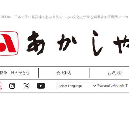
り300年。日本の筆の発祥地である奈良で、その文化と伝統を継承する筆専門メーカ
良筆 匠の技と心
会社案内
お取扱店
Tr
Powered by