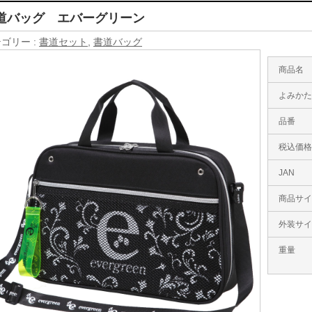
道バッグ エバーグリーン
ゴリー :
書道セット
,
書道バッグ
商品名
よみか
品番
税込価
JAN
商品サ
外装サ
重量