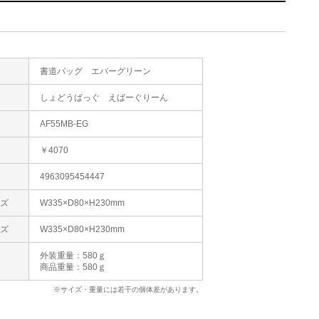
書道バッグ エバーグリーン
た
しょどうばっぐ えばーぐりーん
AF55MB-EG
格
￥4070
4963095454447
イズ
W335×D80×H230mm
イズ
W335×D80×H230mm
外装重量：580ｇ
商品重量：580ｇ
※サイズ・重量には若干の個体差があります。