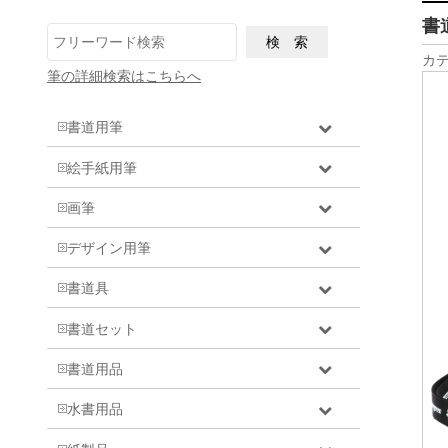
書
カテ
筆の詳細検索はこちらへ
書道用筆
絵手紙用筆
画筆
デザイン用筆
書道具
書道セット
書道用品
水書用品