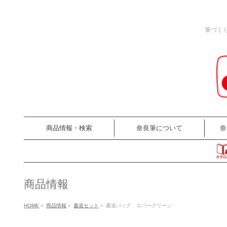
筆づく
商品情報・検索
奈良筆について
奈
商品情報
HOME
»
商品情報
»
書道セット
»
書道バッグ エバーグリーン