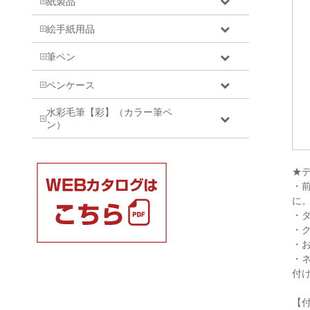
紙製品
絵手紙用品
筆ペン
ペンケース
水彩毛筆【彩】（カラー筆ペ
ン）
★
・
に
・
・
・
・
付
【