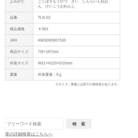
よみかた
ごくぼそもうひつ さい しんらいんねお
ん けいこうおれんじ
品番
TLN-02
税込価格
￥363
JAN
4963095907530
商品サイズ
7径×167mm
外装サイズ
W31×H220×D10mm
重量
外装重量：8ｇ
※サイズ・重量には若干の個体差があります。
筆の詳細検索はこちらへ