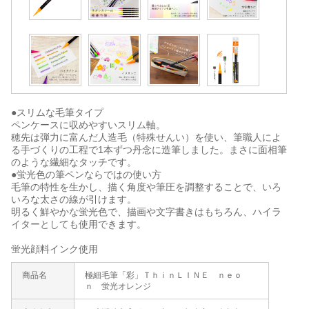
●スリムな毛筆タイプ
ペンケースに収めやすいスリム軸。
穂先は弾力に富んだ人造毛（特殊せんい）を使い、筆職人によ
る手づくりの工程で1本ずつ丹念に造筆しました。まさに面相筆
のような繊細なタッチです。
●蛍光色の筆ペンならではの使い方
毛筆の特性を生かし、描く角度や筆圧を調整することで、いろ
いろな太さの線が引けます。
明るく鮮やかな蛍光色で、描画や文字書きはもちろん、ハイラ
イターとしても使用できます。
蛍光顔料インク使用
商品名
極細毛筆「彩」ＴｈｉｎＬＩＮＥ ｎｅｏ
ｎ 蛍光オレンジ