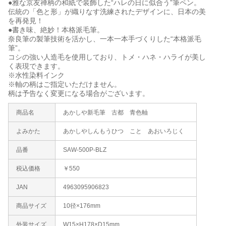
●雅な京友禅柄の和紙で装飾した“ハレの日に似合う”筆ペン。
伝統の「色と形」が織りなす洗練されたデザインに、日本の美
を再発見！
●書き味、絶妙！本格派毛筆。
奈良筆の製筆技術を活かし、一本一本手づくりした“本格派毛
筆”。
コシの強い人造毛を使用しており、トメ・ハネ・ハライが美し
く表現できます。
※水性染料インク
※軸の柄はご指定いただけません。
柄は予告なく変更になる場合がございます。
商品名
あかしや新毛筆 古都 青色軸
よみかた
あかしやしんもうひつ こと あおいろじく
品番
SAW-500P-BLZ
税込価格
￥550
JAN
4963095906823
商品サイズ
10径×176mm
外装サイズ
W15×H178×D15mm