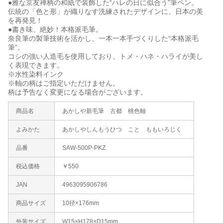
●雅な京友禅柄の和紙で装飾した“ハレの日に似合う”筆ペン。
伝統の「色と形」が織りなす洗練されたデザインに、日本の美
を再発見！
●書き味、絶妙！本格派毛筆。
奈良筆の製筆技術を活かし、一本一本手づくりした“本格派毛
筆”。
コシの強い人造毛を使用しており、トメ・ハネ・ハライが美し
く表現できます。
※水性染料インク
※軸の柄はご指定いただけません。
柄は予告なく変更になる場合がございます。
商品名
あかしや新毛筆 古都 桃色軸
よみかた
あかしやしんもうひつ こと ももいろじく
品番
SAW-500P-PKZ
税込価格
￥550
JAN
4963095906786
商品サイズ
10径×176mm
外装サイズ
W15×H178×D15mm