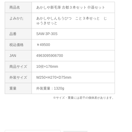
商品名
あかしや新毛筆 古都３本セット 什器セット
よみかた
あかしやしんもうひつ こと３本せっと じ
ゅうきせっと
品番
SAW-3P-30S
税込価格
￥49500
JAN
4963095906700
商品サイズ
10径×176mm
外装サイズ
W250×H270×D75mm
重量
外装重量：1320g
※サイズ・重量には若干の個体差があります。