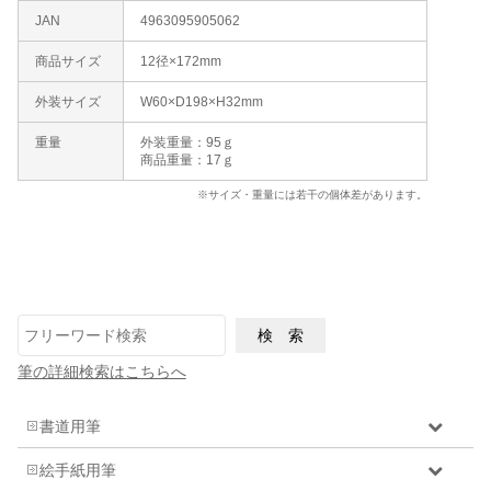
JAN
4963095905062
商品サイズ
12径×172mm
外装サイズ
W60×D198×H32mm
重量
外装重量：95ｇ
商品重量：17ｇ
※サイズ・重量には若干の個体差があります。
筆の詳細検索はこちらへ
書道用筆
絵手紙用筆