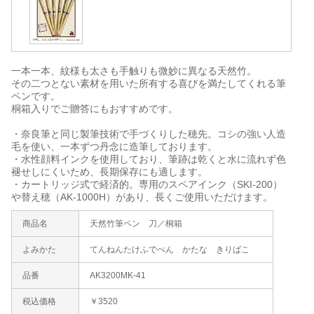
一本一本、紋様も太さも手触りも微妙に異なる天然竹。
その二つとない素材を用いた所有する喜びを満たしてくれる筆
ペンです。
桐箱入りでご贈答にもおすすめです。
・奈良筆と同じ製筆技術で手づくりした穂先。コシの強い人造
毛を使い、一本ずつ丹念に造筆しております。
・水性顔料インクを使用しており、筆跡は乾くと水に流れず色
褪せしにくいため、長期保存にも適します。
・カートリッジ式で経済的。専用のスペアインク（SKI-200）
や替え穂（AK-1000H）があり、長くご使用いただけます。
商品名
天然竹筆ペン 刀／桐箱
よみかた
てんねんたけふでぺん かたな きりばこ
品番
AK3200MK-41
税込価格
￥3520