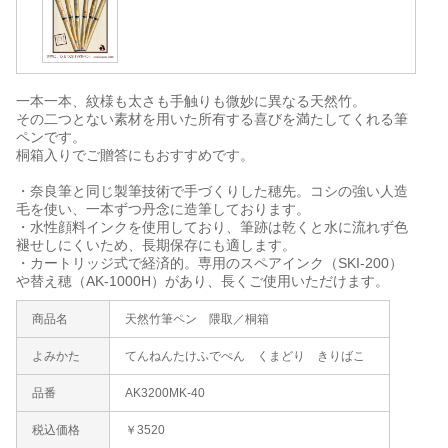
一本一本、紋様も太さも手触りも微妙に異なる天然竹。
その二つとない素材を用いた所有する喜びを満たしてくれる筆
ペンです。
桐箱入りでご贈答にもおすすめです。
・奈良筆と同じ製筆技術で手づくりした穂先。コシの強い人造
毛を使い、一本ずつ丹念に造筆しております。
・水性顔料インクを使用しており、筆跡は乾くと水に流れず色
褪せしにくいため、長期保存にも適します。
・カートリッジ式で経済的。専用のスペアインク（SKI-200）
や替え穂（AK-1000H）があり、長くご使用いただけます。
商品名
天然竹筆ペン 隈取／桐箱
よみかた
てんねんたけふでぺん くまどり きりばこ
品番
AK3200MK-40
税込価格
￥3520