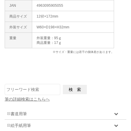
JAN
4963095905055
商品サイズ
12径×172mm
外装サイズ
W60×D198×H32mm
重量
外装重量：95ｇ
商品重量：17ｇ
※サイズ・重量には若干の個体差があります。
筆の詳細検索はこちらへ
書道用筆
絵手紙用筆