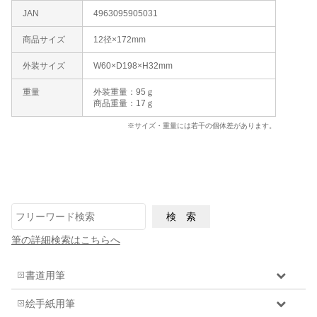
JAN
4963095905031
商品サイズ
12径×172mm
外装サイズ
W60×D198×H32mm
重量
外装重量：95ｇ
商品重量：17ｇ
※サイズ・重量には若干の個体差があります。
筆の詳細検索はこちらへ
書道用筆
絵手紙用筆