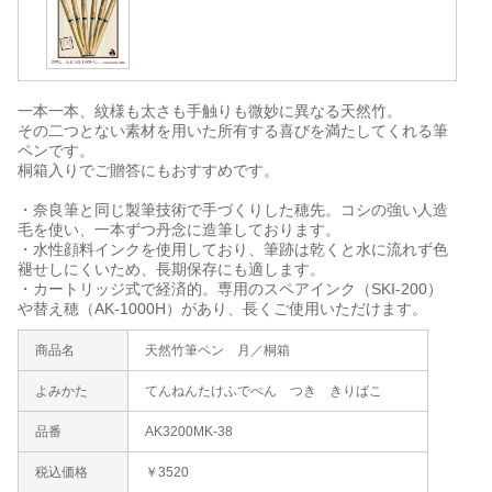
一本一本、紋様も太さも手触りも微妙に異なる天然竹。
その二つとない素材を用いた所有する喜びを満たしてくれる筆
ペンです。
桐箱入りでご贈答にもおすすめです。
・奈良筆と同じ製筆技術で手づくりした穂先。コシの強い人造
毛を使い、一本ずつ丹念に造筆しております。
・水性顔料インクを使用しており、筆跡は乾くと水に流れず色
褪せしにくいため、長期保存にも適します。
・カートリッジ式で経済的。専用のスペアインク（SKI-200）
や替え穂（AK-1000H）があり、長くご使用いただけます。
商品名
天然竹筆ペン 月／桐箱
よみかた
てんねんたけふでぺん つき きりばこ
品番
AK3200MK-38
税込価格
￥3520