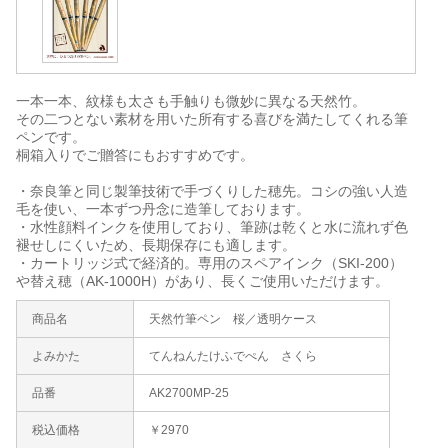
一本一本、紋様も太さも手触りも微妙に異なる天然竹。
その二つとない素材を用いた所有する喜びを満たしてくれる筆
ペンです。
桐箱入りでご贈答にもおすすめです。
・奈良筆と同じ製筆技術で手づくりした穂先。コシの強い人造
毛を使い、一本ずつ丹念に造筆しております。
・水性顔料インクを使用しており、筆跡は乾くと水に流れず色
褪せしにくいため、長期保存にも適します。
・カートリッジ式で経済的。専用のスペアインク（SKI-200）
や替え穂（AK-1000H）があり、長くご使用いただけます。
商品名
天然竹筆ペン 桜／透明ケース
よみかた
てんねんたけふでぺん さくら
品番
AK2700MP-25
税込価格
￥2970