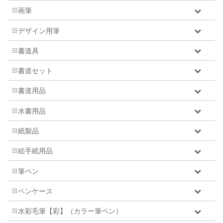
画筆
デザイン用筆
書道具
書道セット
書道用品
水書用品
紙製品
絵手紙用品
筆ペン
ペンケース
水彩毛筆【彩】（カラー筆ペン）