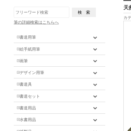
天
カテ
筆の詳細検索はこちらへ
書道用筆
絵手紙用筆
画筆
デザイン用筆
書道具
書道セット
書道用品
水書用品