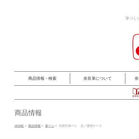
筆づく
商品情報・検索
奈良筆について
奈
商品情報
HOME
»
商品情報
»
筆ペン
»
天然竹筆ペン 丑／透明ケース