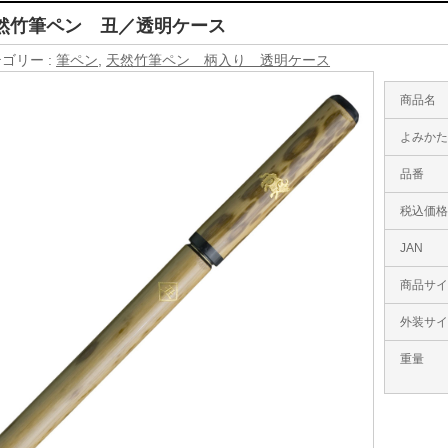
然竹筆ペン 丑／透明ケース
ゴリー :
筆ペン
,
天然竹筆ペン 柄入り 透明ケース
商品名
よみか
品番
税込価
JAN
商品サ
外装サ
重量