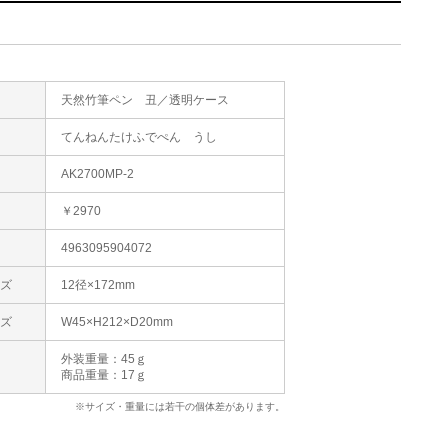
天然竹筆ペン 丑／透明ケース
た
てんねんたけふでぺん うし
AK2700MP-2
格
￥2970
4963095904072
イズ
12径×172mm
イズ
W45×H212×D20mm
外装重量：45ｇ
商品重量：17ｇ
※サイズ・重量には若干の個体差があります。