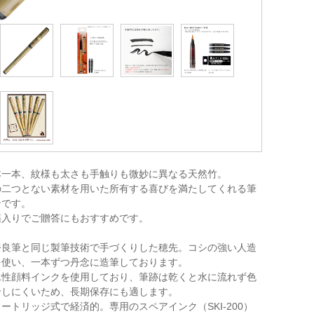
本一本、紋様も太さも手触りも微妙に異なる天然竹。
の二つとない素材を用いた所有する喜びを満たしてくれる筆
ンです。
箱入りでご贈答にもおすすめです。
奈良筆と同じ製筆技術で手づくりした穂先。コシの強い人造
を使い、一本ずつ丹念に造筆しております。
水性顔料インクを使用しており、筆跡は乾くと水に流れず色
せしにくいため、長期保存にも適します。
ートリッジ式で経済的。専用のスペアインク（SKI-200）