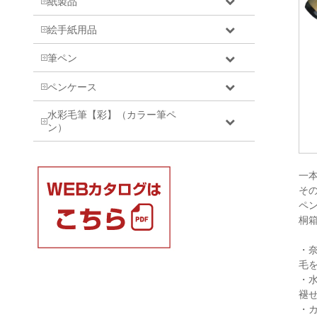
紙製品
絵手紙用品
筆ペン
ペンケース
水彩毛筆【彩】（カラー筆ペ
ン）
一
そ
ペ
桐
・
毛
・
褪
・カ