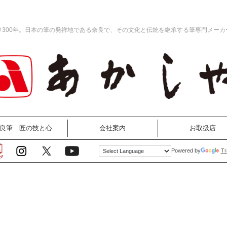
り300年。日本の筆の発祥地である奈良で、その文化と伝統を継承する筆専門メーカ
良筆 匠の技と心
会社案内
お取扱店
Tr
Powered by