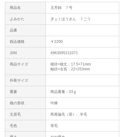
商品名
玉芳錦 ７号
よみかた
ぎょくほうきん ７ごう
品番
税込価格
￥2200
JAN
4963095211071
商品サイズ
穂径×穂丈：17.5×71mm
軸径×全長：22×253mm
外装サイズ
重量
商品重量：33ｇ
穂の形状
中鋒
主原毛
馬尾脇毛（茶）、羊毛
毛色
茶毛