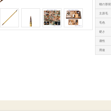
穂の形
主原毛
毛色
硬さ
適性
用途