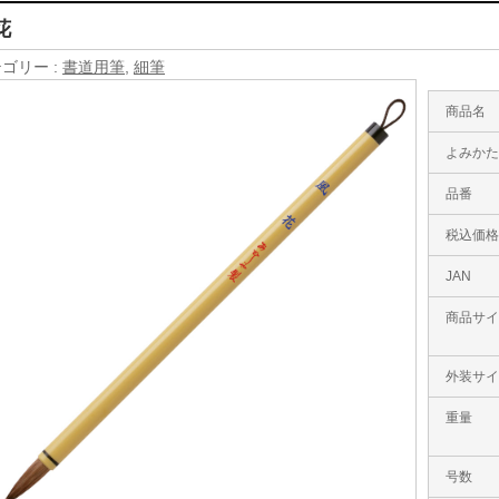
花
ゴリー :
書道用筆
,
細筆
商品名
よみか
品番
税込価
JAN
商品サ
外装サ
重量
号数