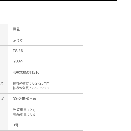
風花
た
ふうか
PS-86
格
￥880
4963095094216
イズ
穂径×穂丈：6.2×28mm
軸径×全長：8×208mm
イズ
30×245×9ｍｍ
外装重量：8ｇ
商品重量：8ｇ
8号