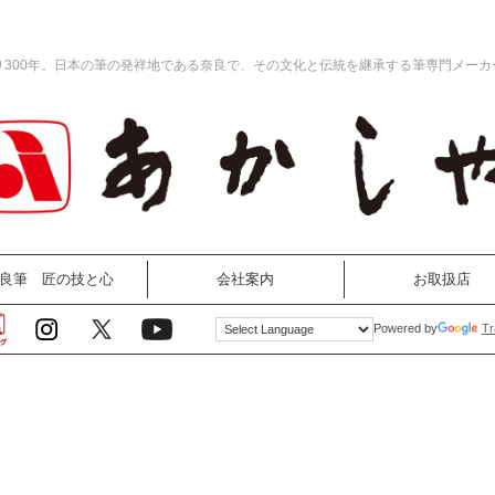
り300年。日本の筆の発祥地である奈良で、その文化と伝統を継承する筆専門メーカ
良筆 匠の技と心
会社案内
お取扱店
Tr
Powered by