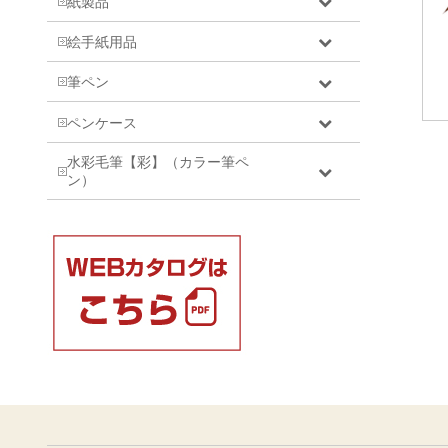
紙製品
絵手紙用品
筆ペン
ペンケース
水彩毛筆【彩】（カラー筆ペ
ン）