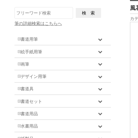
風
カテ
筆の詳細検索はこちらへ
書道用筆
絵手紙用筆
画筆
デザイン用筆
書道具
書道セット
書道用品
水書用品