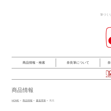
筆づく
商品情報・検索
奈良筆について
奈
商品情報
HOME
»
商品情報
»
書道用筆
»
風花