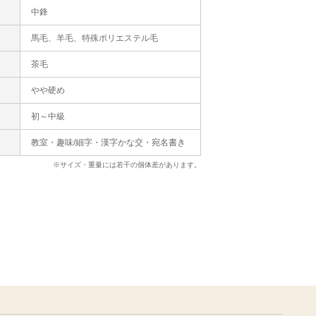
状
中鋒
馬毛、羊毛、特殊ポリエステル毛
茶毛
やや硬め
初～中級
教室・趣味/細字・漢字かな交・宛名書き
※サイズ・重量には若干の個体差があります。