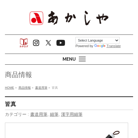
Powered by
Translate
MENU
商品情報
HOME
»
商品情報
»
書道用筆
»
皆真
皆真
カテゴリー :
書道用筆
,
細筆
,
漢字用細筆