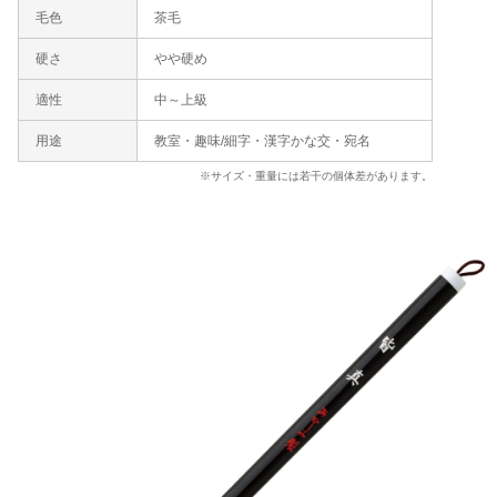
毛色
茶毛
硬さ
やや硬め
適性
中～上級
用途
教室・趣味/細字・漢字かな交・宛名
※サイズ・重量には若干の個体差があります。