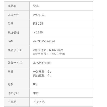
商品名
皆真
よみかた
かいしん
品番
PS-125
税込価格
￥1320
JAN
4963095094124
商品サイズ
穂径×穂丈：6.1×27mm
軸径×全長：7.5×207mm
外装サイズ
30×245×8mm
重量
外装重量：6ｇ
商品重量：6ｇ
号数
8号
穂の形状
中鋒
主原毛
イタチ毛