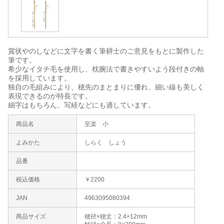
賞状やのしなどに文字を書く筆耕士のご意見をもとに製作した
筆です。
希少なイタチ毛を使用し、枕腕法で書きやすいよう段付きの軸
を採用しています。
独自の毛組みにより、穂先のまとまりに優れ、細い線も美しく
表現できるのが特長です。
細字はもちろん、写経などにも適しています。
商品名
至楽 小
よみかた
しらく しょう
品番
税込価格
￥2200
JAN
4963095080394
商品サイズ
穂径×穂丈：2.4×12mm