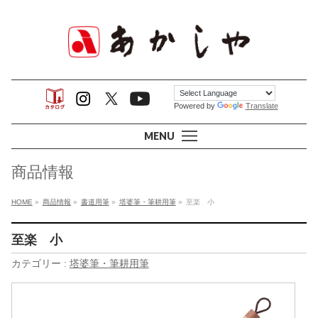
Powered by
Translate
MENU
商品情報
HOME
»
商品情報
»
書道用筆
»
塔婆筆・筆耕用筆
»
至楽 小
至楽 小
カテゴリー :
塔婆筆・筆耕用筆