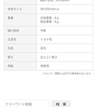
軸径×全長：8×208mm
外装サイズ
30×250×9ｍｍ
重量
外装重量：6ｇ
商品重量：6ｇ
穂の形状
中鋒
主原毛
イタチ毛
毛色
茶毛
硬さ
ほどよい硬さ
用途
筆耕用
※サイズ・重量には若干の個体差があります。