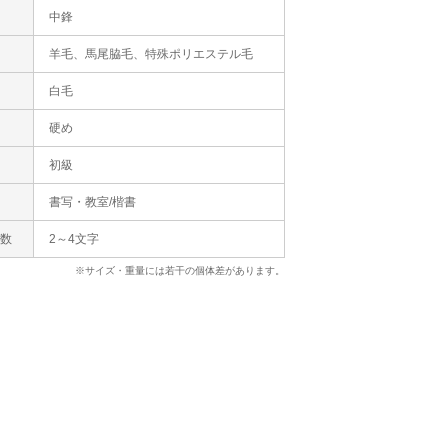
状
中鋒
羊毛、馬尾脇毛、特殊ポリエステル毛
白毛
硬め
初級
書写・教室/楷書
字数
2～4文字
※サイズ・重量には若干の個体差があります。