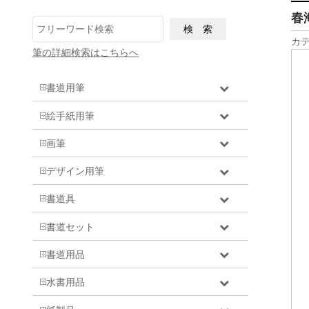
春
カテ
筆の詳細検索はこちらへ
書道用筆
絵手紙用筆
画筆
デザイン用筆
書道具
書道セット
書道用品
水書用品