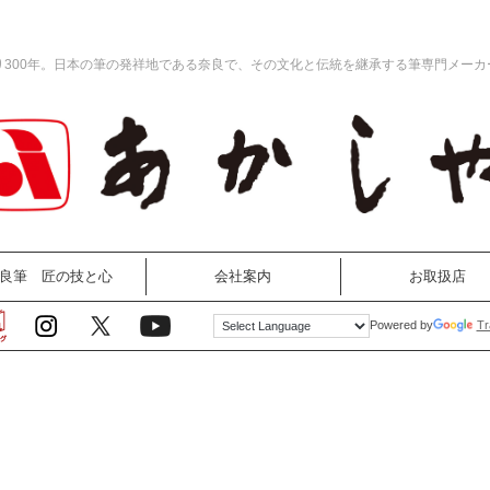
り300年。日本の筆の発祥地である奈良で、その文化と伝統を継承する筆専門メーカ
良筆 匠の技と心
会社案内
お取扱店
Tr
Powered by