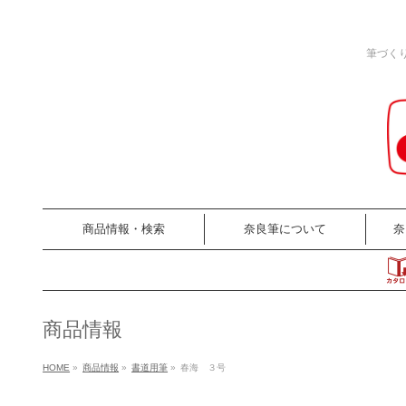
筆づく
商品情報・検索
奈良筆について
奈
商品情報
HOME
»
商品情報
»
書道用筆
»
春海 ３号