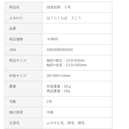
商品名
伯楽知馬 ２号
よみかた
はくらくちば ２ごう
品番
税込価格
￥8800
JAN
4963095060204
商品サイズ
穂径×穂丈：10.8×53mm
軸径×全長：13.5×265mm
外装サイズ
30×300×14mm
重量
外装重量：16ｇ
商品重量：16g
号数
2号
穂の形状
中鋒
主原毛
ムササビ毛、馬毛、狸毛