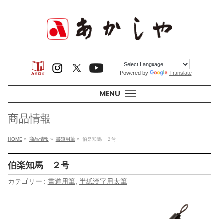
Powered by
Translate
MENU
商品情報
HOME
»
商品情報
»
書道用筆
»
伯楽知馬 ２号
伯楽知馬 ２号
カテゴリー :
書道用筆
,
半紙漢字用太筆