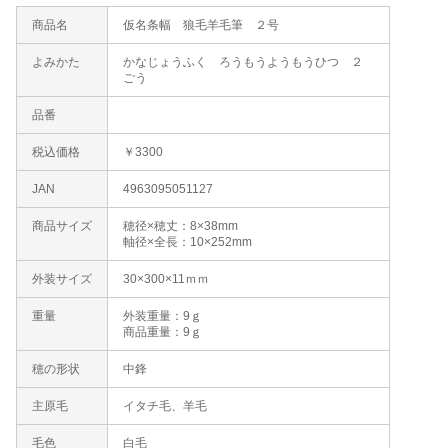
商品名
仮名条幅 狼毛羊毛筆 ２号
よみかた
かなじょうふく ろうもうようもうひつ ２
ごう
品番
税込価格
￥3300
JAN
4963095051127
商品サイズ
穂径×穂丈：8×38mm
軸径×全長：10×252mm
外装サイズ
30×300×11ｍｍ
重量
外装重量：9ｇ
商品重量：9ｇ
穂の形状
中鋒
主原毛
イタチ毛、羊毛
毛色
白毛