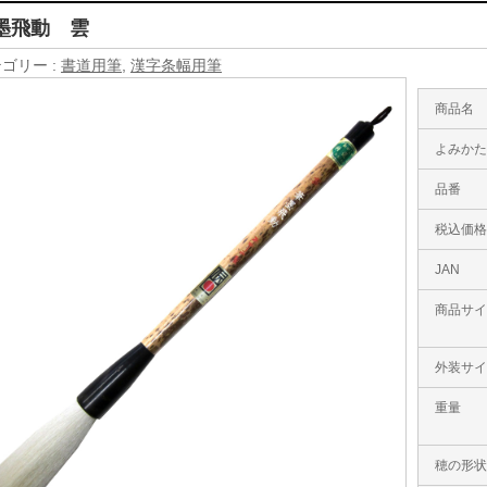
墨飛動 雲
ゴリー :
書道用筆
,
漢字条幅用筆
商品名
よみか
品番
税込価
JAN
商品サ
外装サ
重量
穂の形