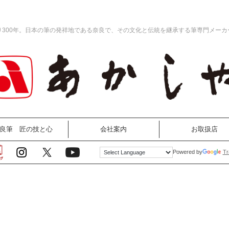
り300年。日本の筆の発祥地である奈良で、その文化と伝統を継承する筆専門メーカ
良筆 匠の技と心
会社案内
お取扱店
Tr
Powered by