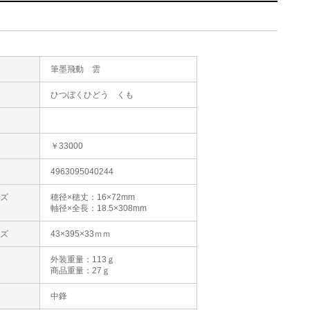
筆墨飛動 雲
た
ひつぼくひどう くも
格
￥33000
4963095040244
イズ
穂径×穂丈：16×72mm
軸径×全長：18.5×308mm
イズ
43×395×33ｍｍ
外装重量：113ｇ
商品重量：27ｇ
状
中鋒