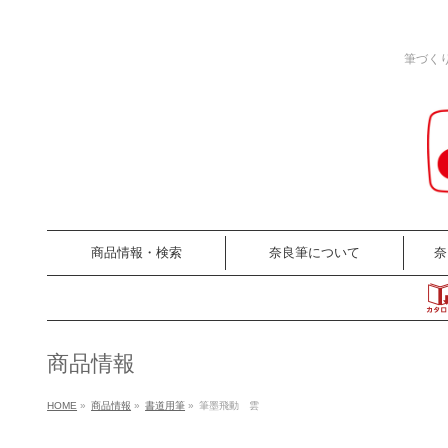
筆づく
商品情報・検索
奈良筆について
奈
商品情報
HOME
»
商品情報
»
書道用筆
»
筆墨飛動 雲