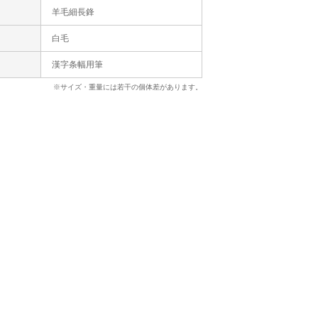
羊毛細長鋒
白毛
漢字条幅用筆
※サイズ・重量には若干の個体差があります。