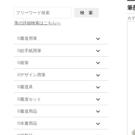
筆
カテ
筆の詳細検索はこちらへ
書道用筆
絵手紙用筆
画筆
デザイン用筆
書道具
書道セット
書道用品
水書用品