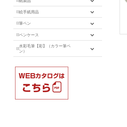
紙製品
絵手紙用品
筆ペン
ペンケース
水彩毛筆【彩】（カラー筆ペ
ン）