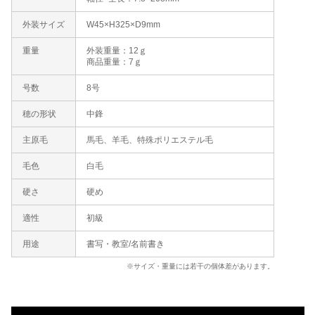
外装サイズ
W45×H325×D9mm
重量
外装重量：12ｇ
商品重量：7ｇ
号数
8号
穂の形状
中鋒
主原毛
馬毛、羊毛、特殊ポリエステル毛
毛色
白毛
硬さ
硬め
適性
初級
用途
書写・教室/名前書き
※サイズ・重量には若干の個体差があります。