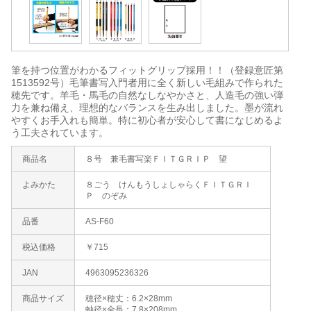
筆を持つ位置がわかるフィットグリップ採用！！（登録意匠第
1513592号）毛筆書写入門者用に全く新しい毛組みで作られた
穂先です。羊毛・馬毛の自然なしなやかさと、人造毛の強い弾
力を兼ね備え、理想的なバランスを生み出しました。墨が流れ
やすくお手入れも簡単。特に初心者が安心して書になじめるよ
う工夫されています。
商品名
８号 兼毛書写楽ＦＩＴＧＲＩＰ 望
よみかた
８ごう けんもうしょしゃらくＦＩＴＧＲＩ
Ｐ のぞみ
品番
AS-F60
税込価格
￥715
JAN
4963095236326
商品サイズ
穂径×穂丈：6.2×28mm
軸径×全長：7.8×208mm