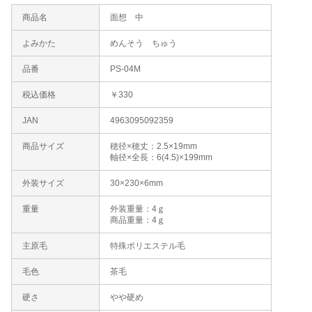
商品名
面想 中
よみかた
めんそう ちゅう
品番
PS-04M
税込価格
￥330
JAN
4963095092359
商品サイズ
穂径×穂丈：2.5×19mm
軸径×全長：6(4.5)×199mm
外装サイズ
30×230×6mm
重量
外装重量：4ｇ
商品重量：4ｇ
主原毛
特殊ポリエステル毛
毛色
茶毛
硬さ
やや硬め