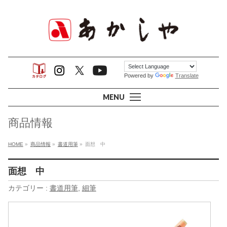
Powered by
Translate
MENU
商品情報
HOME
»
商品情報
»
書道用筆
»
面想 中
面想 中
カテゴリー :
書道用筆
,
細筆