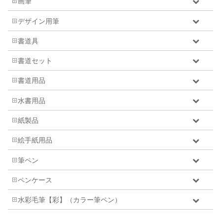
画筆
デザイン用筆
書道具
書道セット
書道用品
水書用品
紙製品
絵手紙用品
筆ペン
ペンケース
水彩毛筆【彩】（カラー筆ペン）