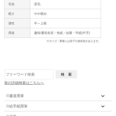
毛色
茶毛
硬さ
やや硬め
適性
中～上級
用途
趣味/書初名前・色紙・短冊・半紙(中字)
※サイズ・重量には若干の個体差があります。
筆の詳細検索はこちらへ
書道用筆
絵手紙用筆