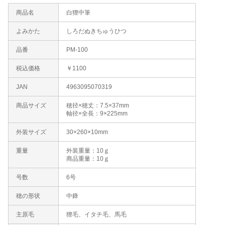
商品名
白狸中筆
よみかた
しろだぬきちゅうひつ
品番
PM-100
税込価格
￥1100
JAN
4963095070319
商品サイズ
穂径×穂丈：7.5×37mm
軸径×全長：9×225mm
外装サイズ
30×260×10mm
重量
外装重量：10ｇ
商品重量：10ｇ
号数
6号
穂の形状
中鋒
主原毛
狸毛、イタチ毛、馬毛