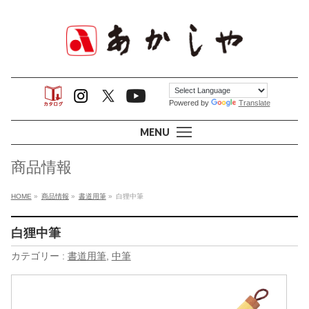
Powered by
Translate
MENU
商品情報
HOME
»
商品情報
»
書道用筆
»
白狸中筆
白狸中筆
カテゴリー :
書道用筆
,
中筆