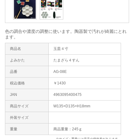
色の調合や濃度の調整に使います。陶器製で汚れが綺麗にとれ
ます。
商品名
玉皿４寸
よみかた
たまざら４すん
品番
AG-08E
税込価格
￥1430
JAN
4963095400475
商品サイズ
W135×D135×H18mm
外装サイズ
重量
商品重量：245ｇ
※サイズ・重量には若干の個体差があります。