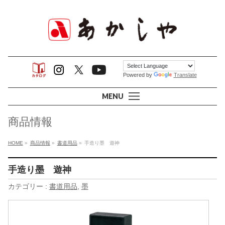
Powered by
Translate
MENU
商品情報
HOME
»
商品情報
»
書道用品
»
手造り墨 遊神
手造り墨 遊神
カテゴリー :
書道用品
,
墨