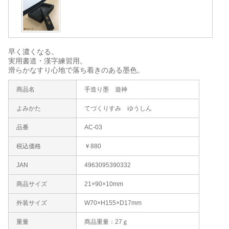
早く濃くなる。
実用書道・漢字練習用。
滑らかなすり心地で落ち着きのある墨色。
商品名
手造り墨 遊神
よみかた
てづくりすみ ゆうしん
品番
AC-03
税込価格
￥880
JAN
4963095390332
商品サイズ
21×90×10mm
外装サイズ
W70×H155×D17mm
重量
商品重量：27ｇ