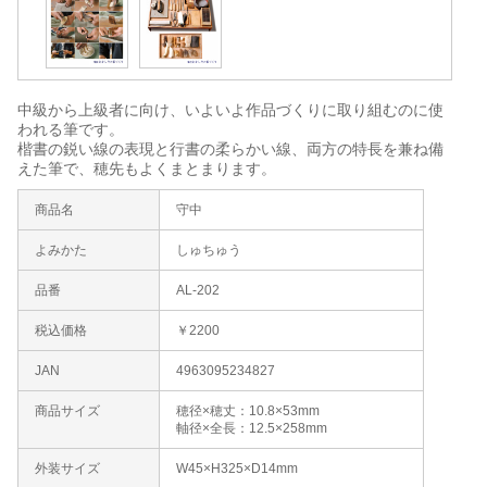
中級から上級者に向け、いよいよ作品づくりに取り組むのに使
われる筆です。
楷書の鋭い線の表現と行書の柔らかい線、両方の特長を兼ね備
えた筆で、穂先もよくまとまります。
商品名
守中
よみかた
しゅちゅう
品番
AL-202
税込価格
￥2200
JAN
4963095234827
商品サイズ
穂径×穂丈：10.8×53mm
軸径×全長：12.5×258mm
外装サイズ
W45×H325×D14mm