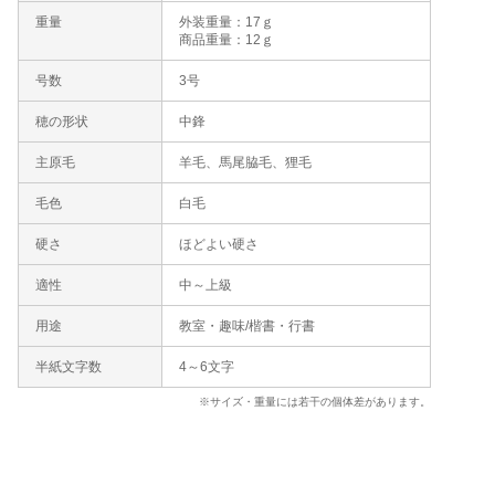
重量
外装重量：17ｇ
商品重量：12ｇ
号数
3号
穂の形状
中鋒
主原毛
羊毛、馬尾脇毛、狸毛
毛色
白毛
硬さ
ほどよい硬さ
適性
中～上級
用途
教室・趣味/楷書・行書
半紙文字数
4～6文字
※サイズ・重量には若干の個体差があります。