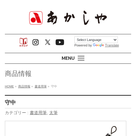
Powered by
Translate
MENU
商品情報
HOME
»
商品情報
»
書道用筆
»
守中
守中
カテゴリー :
書道用筆
,
太筆