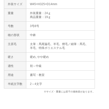
外装サイズ
W45×H325×D14mm
重量
外装重量：24ｇ
商品重量：19ｇ
号数
3号8号
穂の形状
中鋒
主原毛
太筆：馬尾脇毛、羊毛、狸毛／細筆：馬毛、
羊毛、特殊ポリエステル毛
硬さ
硬め, やや硬め
適性
初～中級
用途
書写・教室
半紙文字数
2～4文字
※サイズ・重量には若干の個体差があります。