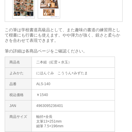
この筆は学校書道高級品として、また趣味の書道の練習用とし
て楷書にも行書にも使えます。やや弾力が強く、鋭さと柔らか
さを合わせて表現できます。
筆の詳細は各商品ページをご確認ください。
商品名
二本組（紅雲＋水玉）
よみかた
にほんぐみ こううん+みずたま
品番
ALS-140
税込価格
￥1540
JAN
4963095236401
商品サイズ
軸径×全長
太筆13×251mm
細筆 7.5×196mm