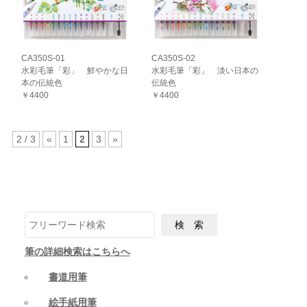
CA350S-01
CA350S-02
水彩毛筆「彩」 鮮やかな日
水彩毛筆「彩」 淡い日本の
本の伝統色
伝統色
￥4400
￥4400
2 / 3
«
1
2
3
»
筆の詳細検索はこちらへ
書道用筆
絵手紙用筆