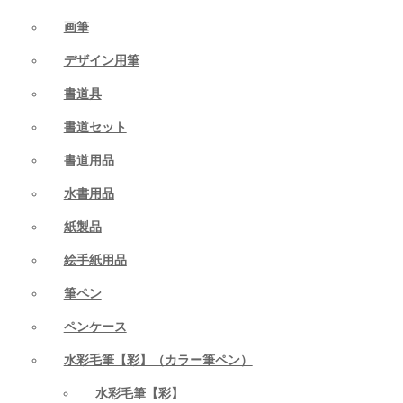
画筆
デザイン用筆
書道具
書道セット
書道用品
水書用品
紙製品
絵手紙用品
筆ペン
ペンケース
水彩毛筆【彩】（カラー筆ペン）
水彩毛筆【彩】