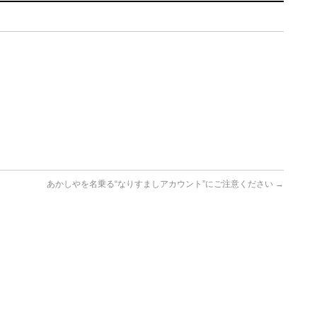
あかしやを名乗る“なりすましアカウント”にご注意ください
→