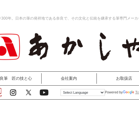
り300年。日本の筆の発祥地である奈良で、その文化と伝統を継承する筆専門メーカ
良筆 匠の技と心
会社案内
お取扱店
Tr
Powered by