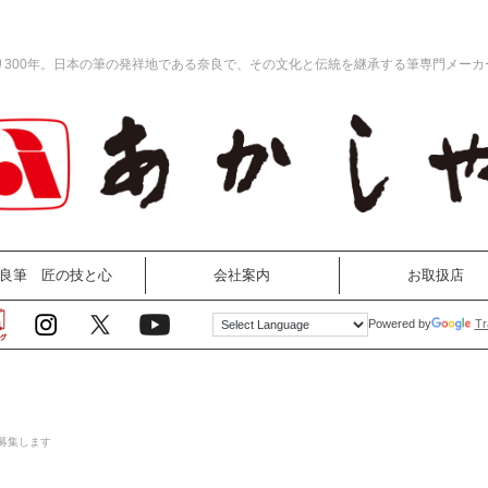
り300年。日本の筆の発祥地である奈良で、その文化と伝統を継承する筆専門メーカ
良筆 匠の技と心
会社案内
お取扱店
Tr
Powered by
募集します