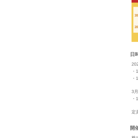
日
20
・1
・1
3月
・1
定
開
株