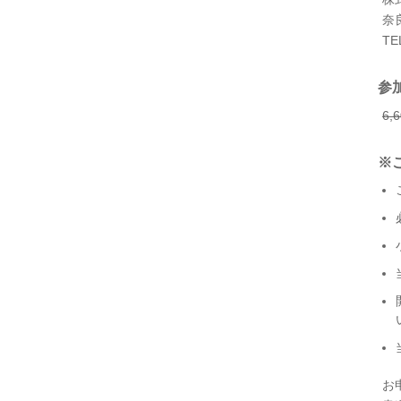
奈
TE
参
6,
※
お