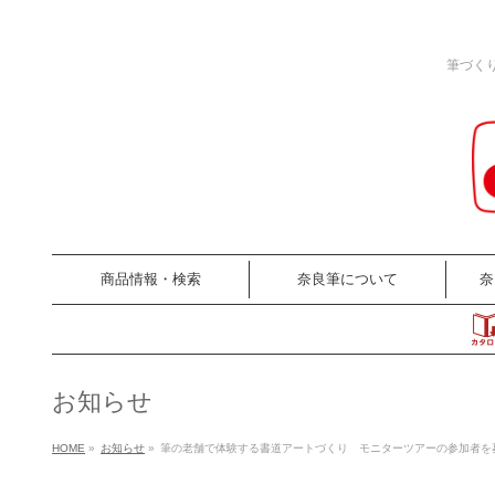
筆づく
商品情報・検索
奈良筆について
奈
お知らせ
HOME
»
お知らせ
»
筆の老舗で体験する書道アートづくり モニターツアーの参加者を