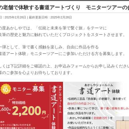
の老舗で体験する書道アートづくり モニターツアーの
 : 2025年2月28日
最終更新日時 : 2025年2月28日
の度あかしやでは、「伝統と未来を筆で繋ぐ旅」をテーマに
良筆の歴史と魅力に触れていただくプロジェクトをスタートさせます。
一弾として、筆で書く感触を楽しみ、自由に作品を作る
書道アート体験」モニターツアーにご参加いただける方を募集します。
しくは下記詳細をご確認の上、お申込みフォームからお申し込みくださ
様のご参加を心よりお待ちしております。