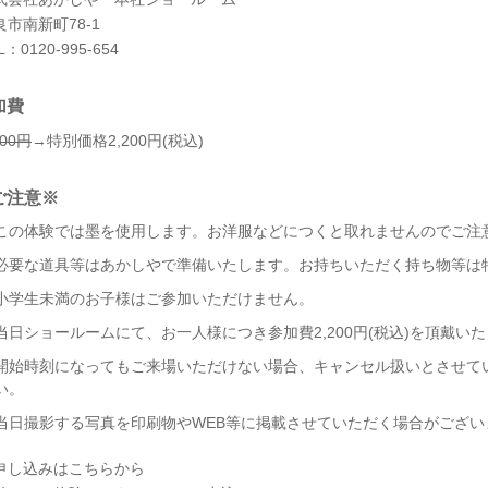
良市南新町78-1
L：0120-995-654
加費
600円
→特別価格2,200円(税込)
ご注意※
この体験では墨を使用します。お洋服などにつくと取れませんのでご注
必要な道具等はあかしやで準備いたします。お持ちいただく持ち物等は
小学生未満のお子様はご参加いただけません。
当日ショールームにて、お一人様につき参加費2,200円(税込)を頂戴い
開始時刻になってもご来場いただけない場合、キャンセル扱いとさせて
い。
当日撮影する写真を印刷物やWEB等に掲載させていただく場合がござい
申し込みはこちらから