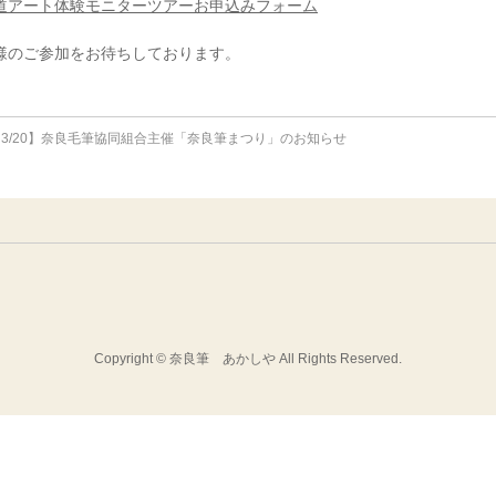
道アート体験モニターツアーお申込みフォーム
様のご参加をお待ちしております。
3/20】奈良毛筆協同組合主催「奈良筆まつり」のお知らせ
Copyright ©
奈良筆 あかしや
All Rights Reserved.