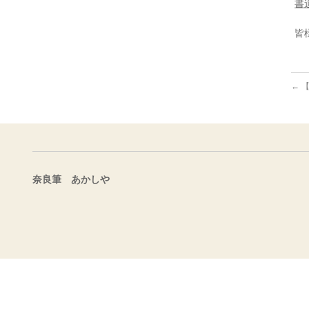
書
皆
←
【
奈良筆 あかしや