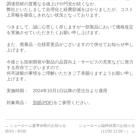
調達部材の度重なる値上げや円安が続くなか、
弊社といたしまして合理化と経費節減をはかりましたが、コスト
上昇幅を吸収しきれない状況となっております。
つきまして、誠に心苦しく存じますが一部製品において価格改定
を実施させていただきたくお願い申し上げます。
また、廃番品・仕様変更品がございますので併せてお知らせ申し
上げます。
今後とも技術開発や製品の品質向上・サービスの充実などに努力
する所存でございますので、
何卒諸般の事情をご理解いただきご了承賜りますようお願い申し
上げます。
実施時期： 2024年10月1日以降の受注分より適用
対象商品：
別紙(PDF)
をご参照ください。
←
ショールーム夏季休暇のお知らせ
ショールーム臨時休業のお知らせ
(8/10～8/18)
（11/30 12:00～）
→