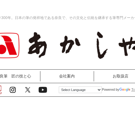
り300年。日本の筆の発祥地である奈良で、その文化と伝統を継承する筆専門メーカ
良筆 匠の技と心
会社案内
お取扱店
Tr
Powered by