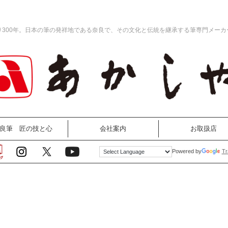
り300年。日本の筆の発祥地である奈良で、その文化と伝統を継承する筆専門メーカ
良筆 匠の技と心
会社案内
お取扱店
Tr
Powered by