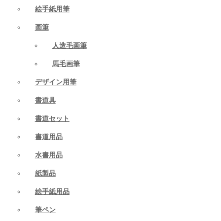
絵手紙用筆
画筆
人造毛画筆
馬毛画筆
デザイン用筆
書道具
書道セット
書道用品
水書用品
紙製品
絵手紙用品
筆ペン