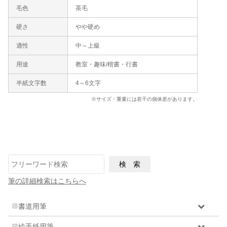
毛色
茶毛
硬さ
やや硬め
適性
中～上級
用途
教室・趣味/楷書・行書
半紙文字数
4～6文字
※サイズ・重量には若干の個体差があります。
筆の詳細検索はこちらへ
書道用筆
絵手紙用筆