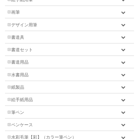
画筆
デザイン用筆
書道具
書道セット
書道用品
水書用品
紙製品
絵手紙用品
筆ペン
ペンケース
水彩毛筆【彩】（カラー筆ペン）