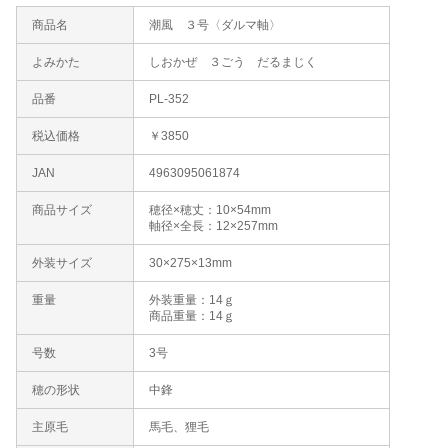
商品名
潮風 ３号〈ダルマ軸〉
よみかた
しおかぜ ３ごう だるまじく
品番
PL-352
税込価格
￥3850
JAN
4963095061874
商品サイズ
穂径×穂丈：10×54mm
軸径×全長：12×257mm
外装サイズ
30×275×13mm
重量
外装重量：14ｇ
商品重量：14ｇ
号数
3号
穂の形状
中鋒
主原毛
馬毛、狸毛